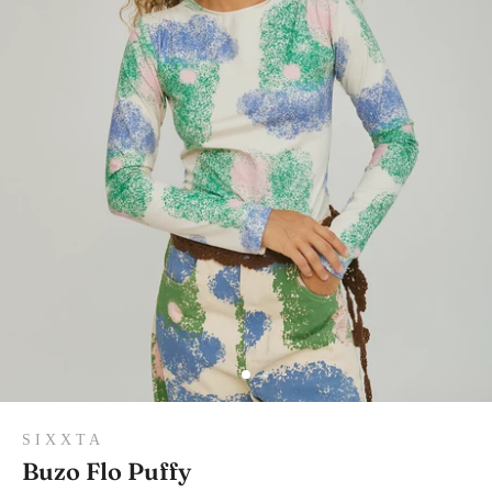
S I X X T A
Buzo Flo Puffy