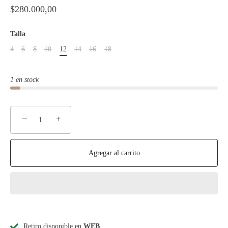
$280.000,00
Talla
4
6
8
10
12
14
16
18
1 en stock
−
+
Agregar al carrito
Retiro disponible en
WEB